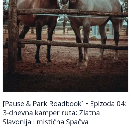
i
mistična
Spačva
[Pause & Park Roadbook] • Epizoda 04:
3-dnevna kamper ruta: Zlatna
Slavonija i mistična Spačva