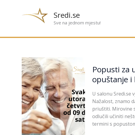
Preskoči
na
Sredi.se
sadržaj
Sve na jednom mjestu!
Popusti
Popusti za u
za
umirovljenike
opuštanje i
–
jer
U salonu Sredi.se v
zaslužujete
Nažalost, znamo da
opuštanje
priuštiti. Mirovine
i
odlučili učiniti ne
brigu
termini s popustom
svaki