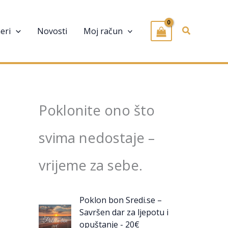
Pretraživa
eri
Novosti
Moj račun
Poklonite ono što
svima nedostaje –
vrijeme za sebe.
Poklon bon Sredi.se –
Savršen dar za ljepotu i
opuštanje - 20€