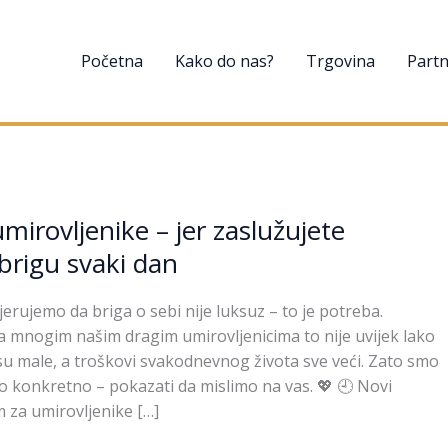
Početna
Kako do nas?
Trgovina
Partn
mirovljenike – jer zaslužujete
 brigu svaki dan
jerujemo da briga o sebi nije luksuz – to je potreba.
 mnogim našim dragim umirovljenicima to nije uvijek lako
 su male, a troškovi svakodnevnog života sve veći. Zato smo
što konkretno – pokazati da mislimo na vas. 💖 🕘 Novi
 za umirovljenike […]