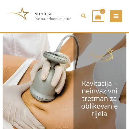
Preskoči
na
Sredi.se
Pretraživanje
sadržaj
Sve na jednom mjestu!
💎
Kavitacija
–
neinvazivni
tretman
za
oblikovanje
tijela