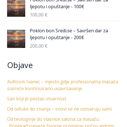
ljepotu i opuštanje - 100€
100,00
€
Poklon bon Sredi.se – Savršen dar za
ljepotu i opuštanje - 200€
200,00
€
Objave
AuRoom Ivanec – mjesto gdje profesionalna masaža
susreće kontinuirano usavršavanje
San koji je postao stvarnost
Od odluke do znanja – snovi se ne ostvaruju sami
Od teologinje do vlasnice salona za masažu:
„Ponekad najveće životne promjene počnu jednim