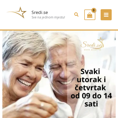
Preskoči
na
Sredi.se
Pretraživanje
sadržaj
Sve na jednom mjestu!
Popusti
za
umirovljenike
–
jer
zaslužujete
opuštanje
i
brigu
svaki
dan