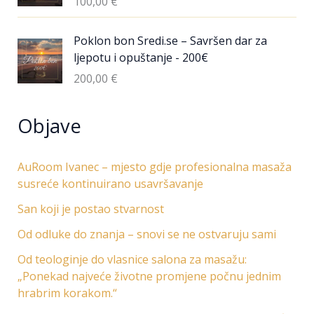
100,00
€
Poklon bon Sredi.se – Savršen dar za
ljepotu i opuštanje - 200€
200,00
€
Objave
AuRoom Ivanec – mjesto gdje profesionalna masaža
susreće kontinuirano usavršavanje
San koji je postao stvarnost
Od odluke do znanja – snovi se ne ostvaruju sami
Od teologinje do vlasnice salona za masažu:
„Ponekad najveće životne promjene počnu jednim
hrabrim korakom.“