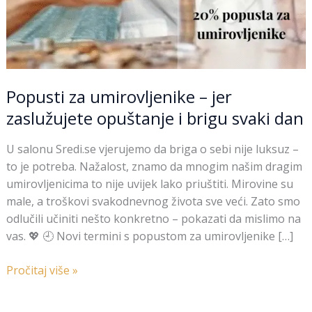
Popusti za umirovljenike – jer
zaslužujete opuštanje i brigu svaki dan
U salonu Sredi.se vjerujemo da briga o sebi nije luksuz –
to je potreba. Nažalost, znamo da mnogim našim dragim
umirovljenicima to nije uvijek lako priuštiti. Mirovine su
male, a troškovi svakodnevnog života sve veći. Zato smo
odlučili učiniti nešto konkretno – pokazati da mislimo na
vas. 💖 🕘 Novi termini s popustom za umirovljenike […]
Pročitaj više »