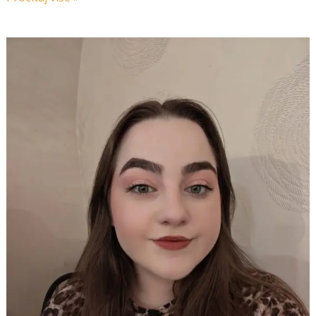
Frizerski
atelier
Urban
Baroque
by
Barbara
Bukovec