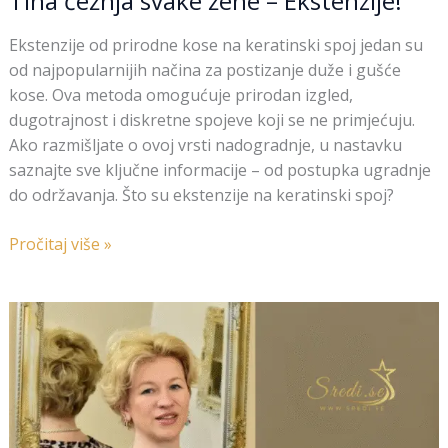
Tiha čežnja svake žene – Ekstenzije!
Ekstenzije od prirodne kose na keratinski spoj jedan su
od najpopularnijih načina za postizanje duže i gušće
kose. Ova metoda omogućuje prirodan izgled,
dugotrajnost i diskretne spojeve koji se ne primjećuju.
Ako razmišljate o ovoj vrsti nadogradnje, u nastavku
saznajte sve ključne informacije – od postupka ugradnje
do održavanja. Što su ekstenzije na keratinski spoj?
Pročitaj više »
Baroque
Varaždin
&
Barbara
Bukovec