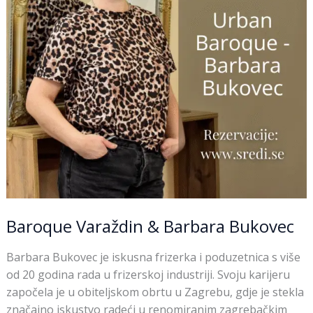
Baroque Varaždin & Barbara Bukovec
Barbara Bukovec je iskusna frizerka i poduzetnica s više
od 20 godina rada u frizerskoj industriji. Svoju karijeru
započela je u obiteljskom obrtu u Zagrebu, gdje je stekla
značajno iskustvo radeći u renomiranim zagrebačkim