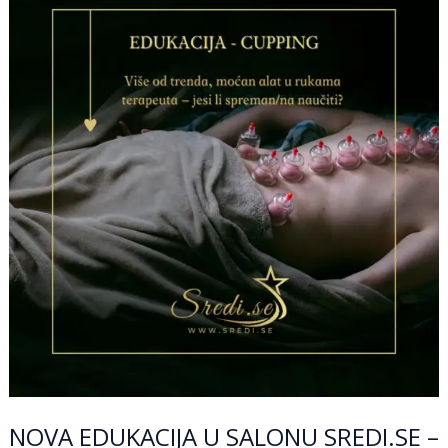
EDUKACIJA
U
SALONU
SREDI.SE
–
Cupping
terapija
za
terapeute
i
sve
koji
žele
više!
NOVA EDUKACIJA U SALONU SREDI.SE –