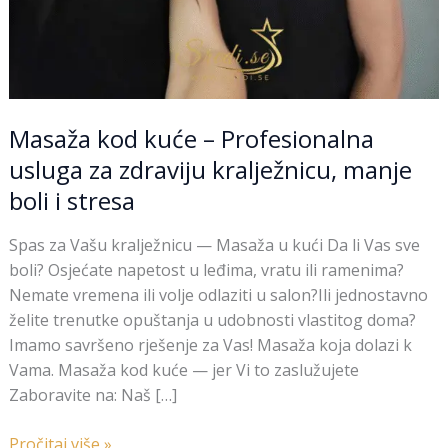
Masaža kod kuće – Profesionalna
usluga za zdraviju kralježnicu, manje
boli i stresa
Spas za Vašu kralježnicu — Masaža u kući Da li Vas sve
boli? Osjećate napetost u leđima, vratu ili ramenima?
Nemate vremena ili volje odlaziti u salon?Ili jednostavno
želite trenutke opuštanja u udobnosti vlastitog doma?
Imamo savršeno rješenje za Vas! Masaža koja dolazi k
Vama. Masaža kod kuće — jer Vi to zaslužujete
Zaboravite na: Naš […]
Pročitaj više »