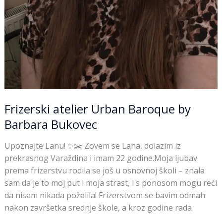
Frizerski atelier Urban Baroque by
Barbara Bukovec
Upoznajte Lanu! ✨✂️ Zovem se Lana, dolazim iz
prekrasnog Varaždina i imam 22 godine.Moja ljubav
prema frizerstvu rodila se još u osnovnoj školi – znala
sam da je to moj put i moja strast, i s ponosom mogu reći
da nisam nikada požalila! Frizerstvom se bavim odmah
nakon završetka srednje škole, a kroz godine rada