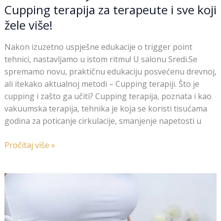
Cupping terapija za terapeute i sve koji
žele više!
Nakon izuzetno uspješne edukacije o trigger point
tehnici, nastavljamo u istom ritmu! U salonu Sredi.Se
spremamo novu, praktičnu edukaciju posvećenu drevnoj,
ali itekako aktualnoj metodi – Cupping terapiji. Što je
cupping i zašto ga učiti? Cupping terapija, poznata i kao
vakuumska terapija, tehnika je koja se koristi tisućama
godina za poticanje cirkulacije, smanjenje napetosti u
Pročitaj više »
Vacuslim
48
–
Revolucionarni