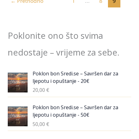
←
Prethodno
1
…
8
9
Poklonite ono što svima
nedostaje – vrijeme za sebe.
Poklon bon Sredi.se – Savršen dar za
ljepotu i opuštanje - 20€
20,00
€
Poklon bon Sredi.se – Savršen dar za
ljepotu i opuštanje - 50€
50,00
€