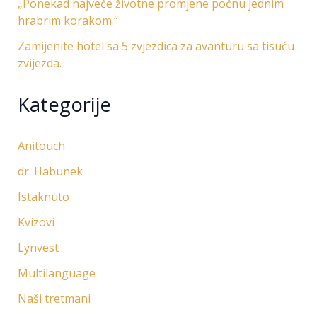
„Ponekad najveće životne promjene počnu jednim
hrabrim korakom.“
Zamijenite hotel sa 5 zvjezdica za avanturu sa tisuću
zvijezda.
Kategorije
Anitouch
dr. Habunek
Istaknuto
Kvizovi
Lynvest
Multilanguage
Naši tretmani