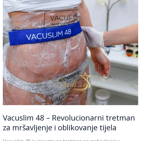
tretman
za
mršavljenje
i
oblikovanje
tijela
Vacuslim 48 – Revolucionarni tretman
za mršavljenje i oblikovanje tijela