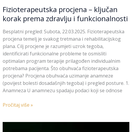
Fizioterapeutska procjena – ključan
korak prema zdravlju i funkcionalnosti
Besplatni pregled: Subota, 22.03.2025. Fizioterapeutska
procjena temelj je svakog tretmana i rehabilitacijskog
plana. Cilj procjene je razumjeti uzrok tegoba,
identificirati funkcionalne probleme te osmisliti
optimalan program terapije prilagođen individualnim
potrebama pacijenta. Što obuhvaća fizioterapeutska
procjena? Procjena obuhvaća uzimanje anamneze
(povijest bolesti dosadašnjih tegoba) i pregled posture. 1.
Anamneza U anamnezu spadaju podaci koji se odnose
Pročitaj više »
NOVA