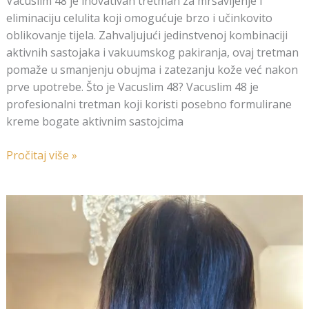
Vacuslim 48 je inovativan tretman za mršavljenje i
eliminaciju celulita koji omogućuje brzo i učinkovito
oblikovanje tijela. Zahvaljujući jedinstvenoj kombinaciji
aktivnih sastojaka i vakuumskog pakiranja, ovaj tretman
pomaže u smanjenju obujma i zatezanju kože već nakon
prve upotrebe. Što je Vacuslim 48? Vacuslim 48 je
profesionalni tretman koji koristi posebno formulirane
kreme bogate aktivnim sastojcima
Pročitaj više »
Tiha
čežnja
svake
žene
–
Ekstenzije!