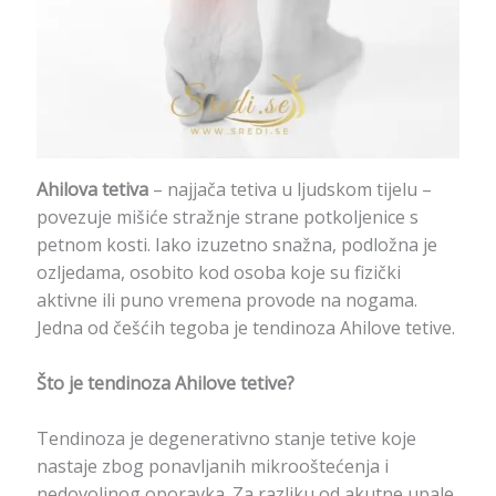
Ahilova tetiva
– najjača tetiva u ljudskom tijelu –
povezuje mišiće stražnje strane potkoljenice s
petnom kosti. Iako izuzetno snažna, podložna je
ozljedama, osobito kod osoba koje su fizički
aktivne ili puno vremena provode na nogama.
Jedna od češćih tegoba je tendinoza Ahilove tetive.
Što je tendinoza Ahilove tetive?
Tendinoza je degenerativno stanje tetive koje
nastaje zbog ponavljanih mikrooštećenja i
nedovoljnog oporavka. Za razliku od akutne upale