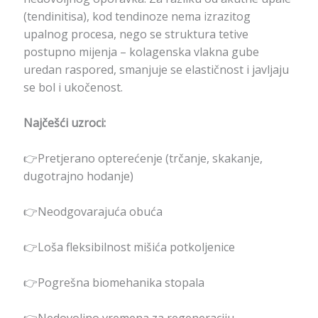
(tendinitisa), kod tendinoze nema izrazitog
upalnog procesa, nego se struktura tetive
postupno mijenja – kolagenska vlakna gube
uredan raspored, smanjuje se elastičnost i javljaju
se bol i ukočenost.
Najčešći uzroci:
👉Pretjerano opterećenje (trčanje, skakanje,
dugotrajno hodanje)
👉Neodgovarajuća obuća
👉Loša fleksibilnost mišića potkoljenice
👉Pogrešna biomehanika stopala
👉Nedovoljno vremena za regeneraciju