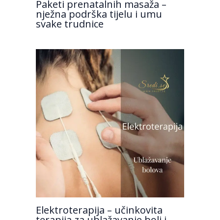
Paketi prenatalnih masaža –
nježna podrška tijelu i umu
svake trudnice
Elektroterapija – učinkovita
terapija za ublažavanje boli i