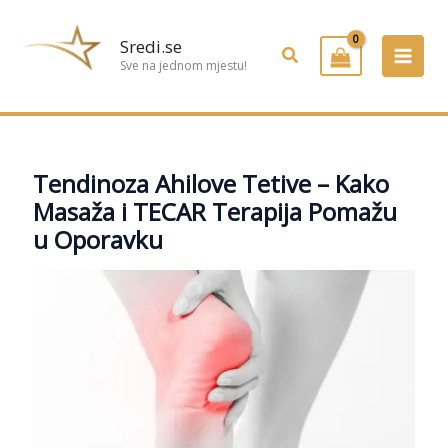
Preskoči
na
Sredi.se
Pretraživanje
sadržaj
Sve na jednom mjestu!
Tendinoza Ahilove Tetive – Kako
Masaža i TECAR Terapija Pomažu
u Oporavku