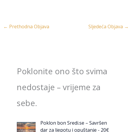
←
Prethodna Objava
Sljedeća Objava
→
Poklonite ono što svima
nedostaje – vrijeme za
sebe.
Poklon bon Sredi.se – Savršen
dar za ljepotu i opuštanje - 20€