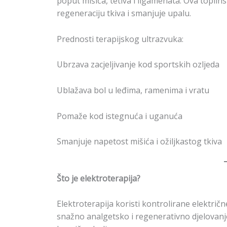
poput mišića, tetiva i ligamenata. Ova toplin
regeneraciju tkiva i smanjuje upalu.
Prednosti terapijskog ultrazvuka:
Ubrzava zacjeljivanje kod sportskih ozljeda
Ublažava bol u leđima, ramenima i vratu
Pomaže kod istegnuća i uganuća
Smanjuje napetost mišića i ožiljkastog tkiva
Što je elektroterapija?
Elektroterapija koristi kontrolirane električn
snažno analgetsko i regenerativno djelovanje,