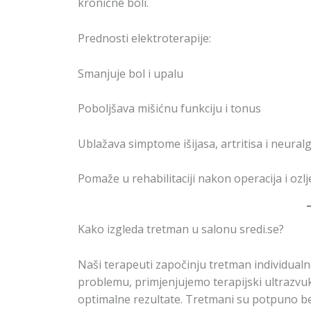
kronične boli.
Prednosti elektroterapije:
Smanjuje bol i upalu
Poboljšava mišićnu funkciju i tonus
Ublažava simptome išijasa, artritisa i neuralg
Pomaže u rehabilitaciji nakon operacija i ozl
Kako izgleda tretman u salonu sredi.se?
Naši terapeuti započinju tretman individual
problemu, primjenjujemo terapijski ultrazvuk
optimalne rezultate. Tretmani su potpuno bez