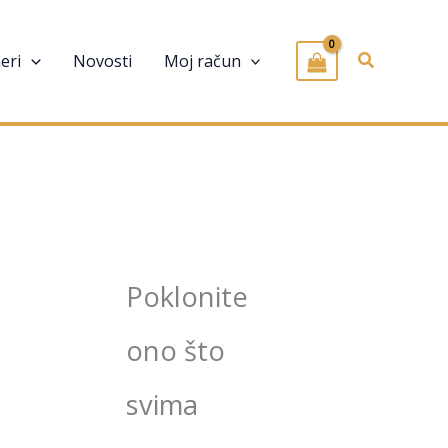
Pretraživa
eri
Novosti
Moj račun
Poklonite
ono što
svima