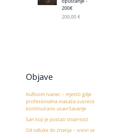
opuštanje -
200€
200,00
€
Objave
AuRoom Ivanec – mjesto gdje
profesionalna masaža susreće
kontinuirano usavršavanje
San koji je postao stvarnost
Od odluke do znanja – snovi se