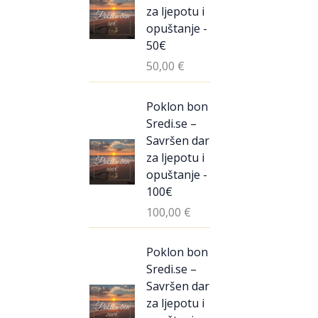
za ljepotu i
opuštanje -
50€
50,00
€
Poklon bon
Sredi.se –
Savršen dar
za ljepotu i
opuštanje -
100€
100,00
€
Poklon bon
Sredi.se –
Savršen dar
za ljepotu i