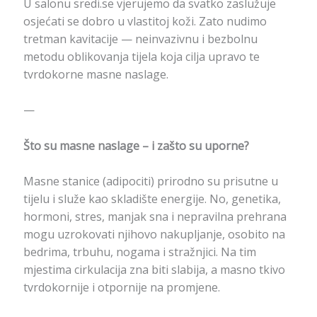
U salonu sredi.se vjerujemo da svatko zaslužuje
osjećati se dobro u vlastitoj koži. Zato nudimo
tretman kavitacije — neinvazivnu i bezbolnu
metodu oblikovanja tijela koja cilja upravo te
tvrdokorne masne naslage.
—
Što su masne naslage – i zašto su uporne?
Masne stanice (adipociti) prirodno su prisutne u
tijelu i služe kao skladište energije. No, genetika,
hormoni, stres, manjak sna i nepravilna prehrana
mogu uzrokovati njihovo nakupljanje, osobito na
bedrima, trbuhu, nogama i stražnjici. Na tim
mjestima cirkulacija zna biti slabija, a masno tkivo
tvrdokornije i otpornije na promjene.