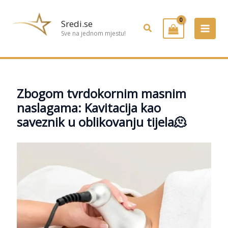
Preskoči
na
Sredi.se
Pretraživanje
sadržaj
Sve na jednom mjestu!
Zbogom tvrdokornim masnim
naslagama: Kavitacija kao
saveznik u oblikovanju tijela🫠