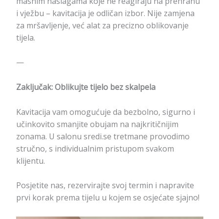
masnim naslagama koje ne reagiraju na prehranu
i vježbu – kavitacija je odličan izbor. Nije zamjena
za mršavljenje, već alat za precizno oblikovanje
tijela.
—
Zaključak: Oblikujte tijelo bez skalpela
Kavitacija vam omogućuje da bezbolno, sigurno i
učinkovito smanjite obujam na najkritičnijim
zonama. U salonu sredi.se tretmane provodimo
stručno, s individualnim pristupom svakom
klijentu.
Posjetite nas, rezervirajte svoj termin i napravite
prvi korak prema tijelu u kojem se osjećate sjajno!