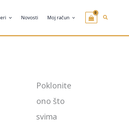
Pretraživa
eri
Novosti
Moj račun
Poklonite
ono što
svima