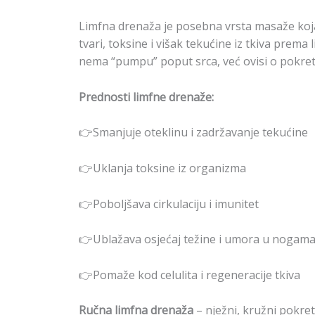
Limfna drenaža je posebna vrsta masaže koja
tvari, toksine i višak tekućine iz tkiva prema l
nema “pumpu” poput srca, već ovisi o pokretim
Prednosti limfne drenaže:
👉Smanjuje oteklinu i zadržavanje tekućine
👉Uklanja toksine iz organizma
👉Poboljšava cirkulaciju i imunitet
👉Ublažava osjećaj težine i umora u nogam
👉Pomaže kod celulita i regeneracije tkiva
Ručna limfna drenaža
– nježni, kružni pokret