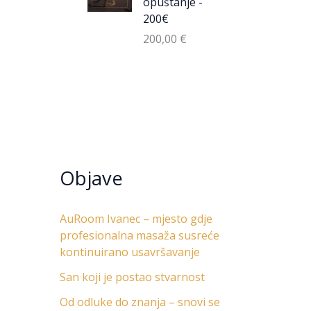
opuštanje -
200€
200,00
€
Objave
AuRoom Ivanec – mjesto gdje
profesionalna masaža susreće
kontinuirano usavršavanje
San koji je postao stvarnost
Od odluke do znanja – snovi se