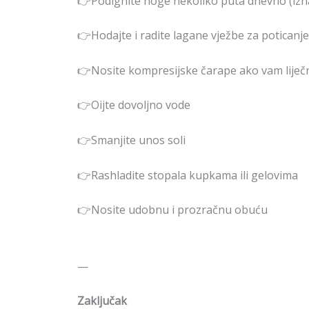
👉Podignite noge nekoliko puta dnevno (izna
👉Hodajte i radite lagane vježbe za poticanje 
👉Nosite kompresijske čarape ako vam liječ
👉Oijte dovoljno vode
👉Smanjite unos soli
👉Rashladite stopala kupkama ili gelovima
👉Nosite udobnu i prozračnu obuću
—
Zaključak