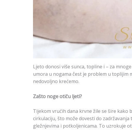
Ljeto donosi više sunca, topline i – za mnoge
umora u nogama čest je problem u toplijim mj
nedovoljno krećemo.
Zašto noge otiču ljeti?
Tijekom vrućih dana krvne žile se šire kako b
cirkulaciju, što može dovesti do zadržavanja 
gležnjevima i potkoljenicama. To uzrokuje ote