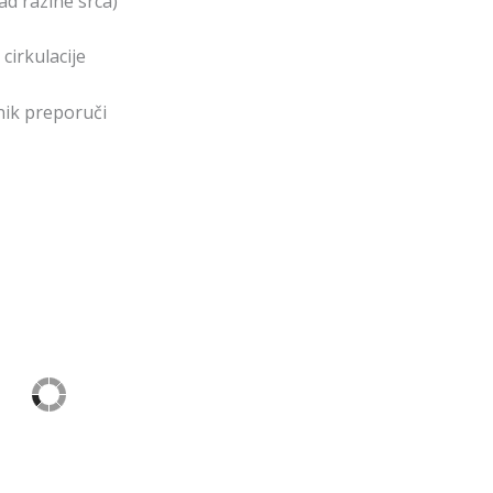
d razine srca)
cirkulacije
nik preporuči