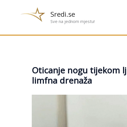
Preskoči
na
Sredi.se
sadržaj
Sve na jednom mjestu!
Oticanje nogu tijekom l
limfna drenaža