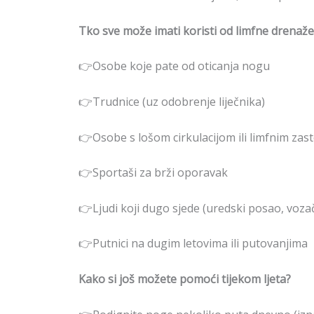
Tko sve može imati koristi od limfne drenaže
👉Osobe koje pate od oticanja nogu
👉Trudnice (uz odobrenje liječnika)
👉Osobe s lošom cirkulacijom ili limfnim zas
👉Sportaši za brži oporavak
👉Ljudi koji dugo sjede (uredski posao, vozač
👉Putnici na dugim letovima ili putovanjima
Kako si još možete pomoći tijekom ljeta?