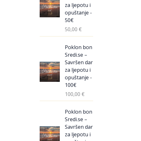
za ljepotu i
opuštanje -
50€
50,00
€
Poklon bon
Sredi.se –
Savršen dar
za ljepotu i
opuštanje -
100€
100,00
€
Poklon bon
Sredi.se –
Savršen dar
za ljepotu i