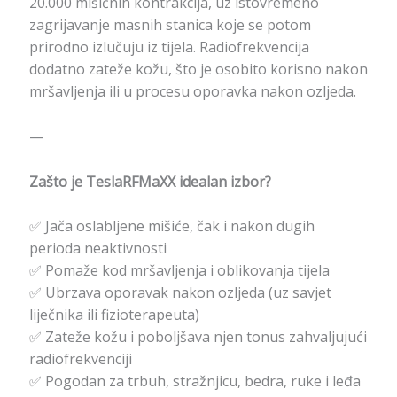
20.000 mišićnih kontrakcija, uz istovremeno
zagrijavanje masnih stanica koje se potom
prirodno izlučuju iz tijela. Radiofrekvencija
dodatno zateže kožu, što je osobito korisno nakon
mršavljenja ili u procesu oporavka nakon ozljeda.
—
Zašto je TeslaRFMaXX idealan izbor?
✅ Jača oslabljene mišiće, čak i nakon dugih
perioda neaktivnosti
✅ Pomaže kod mršavljenja i oblikovanja tijela
✅ Ubrzava oporavak nakon ozljeda (uz savjet
liječnika ili fizioterapeuta)
✅ Zateže kožu i poboljšava njen tonus zahvaljujući
radiofrekvenciji
✅ Pogodan za trbuh, stražnjicu, bedra, ruke i leđa