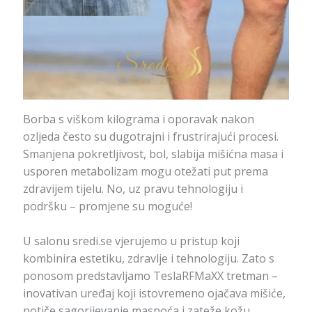
Borba s viškom kilograma i oporavak nakon
ozljeda često su dugotrajni i frustrirajući procesi.
Smanjena pokretljivost, bol, slabija mišićna masa i
usporen metabolizam mogu otežati put prema
zdravijem tijelu. No, uz pravu tehnologiju i
podršku – promjene su moguće!
U salonu sredi.se vjerujemo u pristup koji
kombinira estetiku, zdravlje i tehnologiju. Zato s
ponosom predstavljamo TeslaRFMaXX tretman –
inovativan uređaj koji istovremeno ojačava mišiće,
potiče sagorijevanje masnoća i zateže kožu.