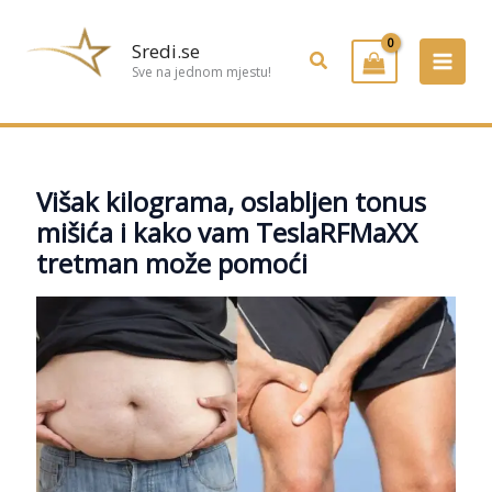
Preskoči
na
Sredi.se
Pretraživanje
sadržaj
Sve na jednom mjestu!
Višak kilograma, oslabljen tonus
mišića i kako vam TeslaRFMaXX
tretman može pomoći