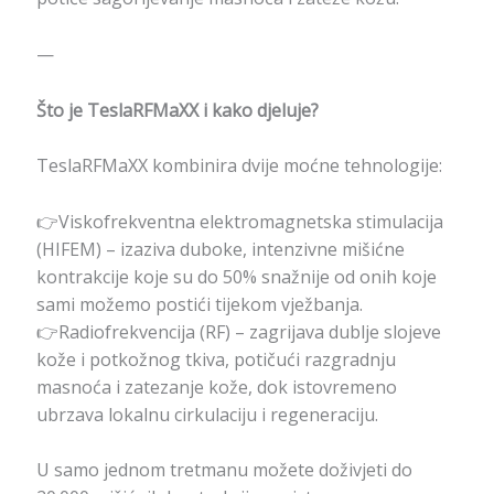
—
Što je TeslaRFMaXX i kako djeluje?
TeslaRFMaXX kombinira dvije moćne tehnologije:
👉Viskofrekventna elektromagnetska stimulacija
(HIFEM) – izaziva duboke, intenzivne mišićne
kontrakcije koje su do 50% snažnije od onih koje
sami možemo postići tijekom vježbanja.
👉Radiofrekvencija (RF) – zagrijava dublje slojeve
kože i potkožnog tkiva, potičući razgradnju
masnoća i zatezanje kože, dok istovremeno
ubrzava lokalnu cirkulaciju i regeneraciju.
U samo jednom tretmanu možete doživjeti do