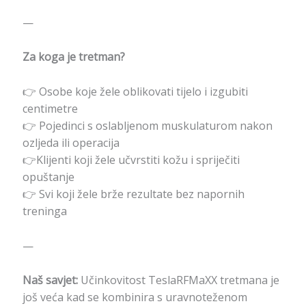
—
Za koga je tretman?
👉 Osobe koje žele oblikovati tijelo i izgubiti
centimetre
👉 Pojedinci s oslabljenom muskulaturom nakon
ozljeda ili operacija
👉Klijenti koji žele učvrstiti kožu i spriječiti
opuštanje
👉 Svi koji žele brže rezultate bez napornih
treninga
—
Naš savjet:
Učinkovitost TeslaRFMaXX tretmana je
još veća kad se kombinira s uravnoteženom