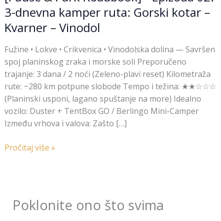
–
3-dnevna kamper ruta: Gorski kotar –
Kvarner
Kvarner – Vinodol
–
Vinodol
Fužine • Lokve • Crikvenica • Vinodolska dolina — Savršen
spoj planinskog zraka i morske soli Preporučeno
trajanje: 3 dana / 2 noći (Zeleno-plavi reset) Kilometraža
rute: ~280 km potpune slobode Tempo i težina: ★★☆☆☆
(Planinski usponi, lagano spuštanje na more) Idealno
vozilo: Duster + TentBox GO / Berlingo Mini-Camper
Između vrhova i valova: Zašto […]
Pročitaj više »
Poklonite ono što svima