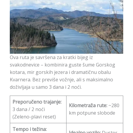
Ova ruta je savršena za kratki bijeg iz
svakodnevice – kombinira guste šume Gorskog
kotara, mir gorskih jezera i dramatičnu obalu
Kvarnera. Bez previše vožnje, ali s maksimalno
doživljaja u samo 3 dana i 2 noći.
Preporučeno trajanje:
Kilometraža rute:
~280
3 dana / 2 noći
km potpune slobode
(Zeleno-plavi reset)
Tempo i težina:
Idealno vozilo:
Duster