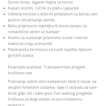
Gorski kotar, lagane majice za more)
Kupaći kostim, ručnik za plažu i japanke
Udobne tenisice s dobrim potplatom za šetnju oko
jezera i istraživanje utvrda
Malu prijenosnu svjetiljku ili čeonu lampu za
romantične večeri uz kamper
Kremu za sunčanje (planinsko sunce i morski
maestral znaju prevariti!)
Planinarsku termosicu za tople napitke tijekom
gorskih jutara
Financijski putokaz: Transparentan pregled
troškova rute
Putovanje našim mini-kamperom štedi ti novac na
skupim hotelskim sobama i daje ti slobodu da sam
biraš gdje ćeš i kako jesti. Evo realnog pregleda
troškova za dvije osobe za ovu trodnevnu
avanturu: