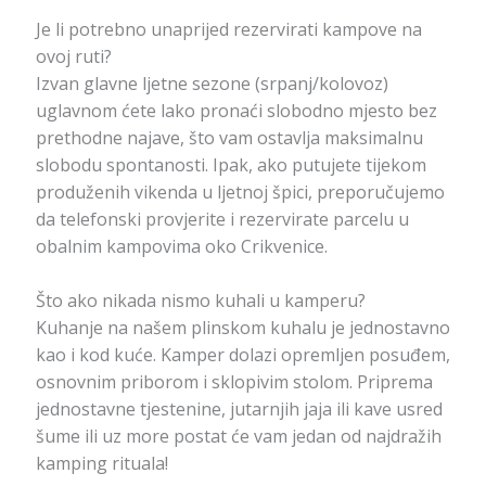
Je li potrebno unaprijed rezervirati kampove na
ovoj ruti?
Izvan glavne ljetne sezone (srpanj/kolovoz)
uglavnom ćete lako pronaći slobodno mjesto bez
prethodne najave, što vam ostavlja maksimalnu
slobodu spontanosti. Ipak, ako putujete tijekom
produženih vikenda u ljetnoj špici, preporučujemo
da telefonski provjerite i rezervirate parcelu u
obalnim kampovima oko Crikvenice.
Što ako nikada nismo kuhali u kamperu?
Kuhanje na našem plinskom kuhalu je jednostavno
kao i kod kuće. Kamper dolazi opremljen posuđem,
osnovnim priborom i sklopivim stolom. Priprema
jednostavne tjestenine, jutarnjih jaja ili kave usred
šume ili uz more postat će vam jedan od najdražih
kamping rituala!