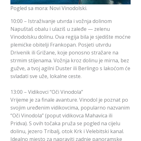
Pogled sa mora: Novi Vinodolski.
10:00 – Istraživanje utvrda i vožnja dolinom
Napuštaš obalu i ulaziš u zaleđe — zelenu
Vinodolsku dolinu. Ova regija bila je sjedište moćne
plemićke obitelji Frankopan. Posjeti utvrdu
Drivenik ili Grižane, koje ponosno stražare na
strmim stijenama. Vožnja kroz dolinu je mirna, bez
gužve, a tvoj agilni Duster ili Berlingo s lakoćom će
svladati sve uže, lokalne ceste.
13:00 – Vidikovci “Oči Vinodola”
Vrijeme je za finale avanture. Vinodol je poznat po
svojim uređenim vidikovcima, popularno nazvanim
“Oči Vinodola” (poput vidikovca Mahavica ili
Pridva). S ovih točaka pruža se pogled na cijelu
dolinu, jezero Tribalj, otok Krk i Velebitski kanal.
Idealno mjesto za napraviti zadnje panoramske