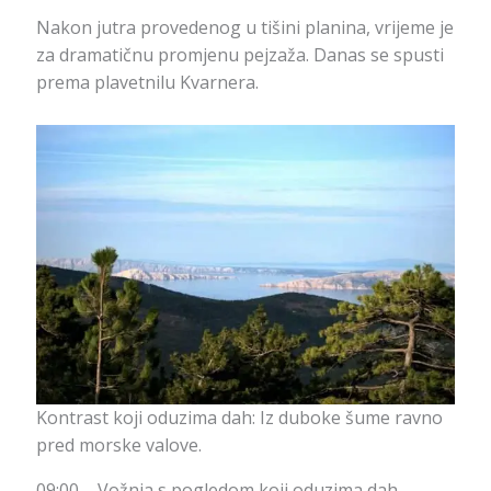
Nakon jutra provedenog u tišini planina, vrijeme je
za dramatičnu promjenu pejzaža. Danas se spusti
prema plavetnilu Kvarnera.
Kontrast koji oduzima dah: Iz duboke šume ravno
pred morske valove.
09:00 – Vožnja s pogledom koji oduzima dah