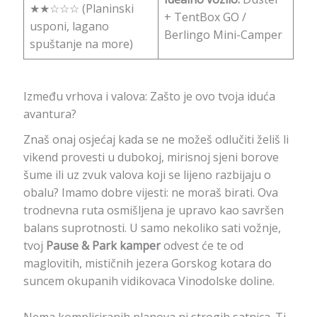
★★☆☆☆ (Planinski
+ TentBox GO /
usponi, lagano
Berlingo Mini-Camper
spuštanje na more)
Između vrhova i valova: Zašto je ovo tvoja iduća
avantura?
Znaš onaj osjećaj kada se ne možeš odlučiti želiš li
vikend provesti u dubokoj, mirisnoj sjeni borove
šume ili uz zvuk valova koji se lijeno razbijaju o
obalu? Imamo dobre vijesti: ne moraš birati. Ova
trodnevna ruta osmišljena je upravo kao savršen
balans suprotnosti. U samo nekoliko sati vožnje,
tvoj
Pause & Park kamper
odvest će te od
maglovitih, mističnih jezera Gorskog kotara do
suncem okupanih vidikovaca Vinodolske doline.
Nema kompliciranih planova ni strogih satnica. Ti