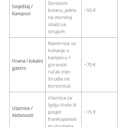
Gorskom
Smještaj /
kotaru, jedno
~50 €
Kampovi
na morskoj
obali) sa
strujom
Namirnice za
kuhanje u
kamperu +
Hrana i lokalni
goranski
~70 €
gastro
ručak (npr.
štrudla od
borovnica)
Ulaznica za
špilju Vrelo ili
Ulaznice /
posjet
~15 €
Aktivnosti
frankopanski
m utvrdama