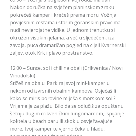
Nakon doručka na svježem planinskom zraku
pokrećeš kamper i krećeš prema moru. Vožnja
povijesnim cestama i starim goranskim pravcima
nudi nevjerojatne vidike. U jednom trenutku si
okružen visokim jelama, a već u sljedećem, iza
zavoja, puca dramatičan pogled na cijeli Kvarnerski
zaljev, otok Krk i plavo prostranstvo.
12:00 – Sunce, sol i chill na obali (Crikvenica / Novi
Vinodolski)
Stižeš na obalu. Parkiraj svoj mini-kamper u
nekom od izvrsnih obalnih kampova. Osjećaš li
kako se miris borovine miješa s morskom soli?
Vrijeme je za plažu. Bilo da se odlučiš za opuštenu
šetnju dugim crikveničkim lungomareom, ispijanje
koktela u beach baru ili skok u osvježavajuće
more, tvoj kamper te vjerno čeka u hladu,