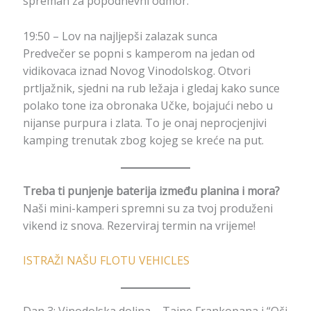
spreman za popodnevni odmor.
19:50 – Lov na najljepši zalazak sunca
Predvečer se popni s kamperom na jedan od
vidikovaca iznad Novog Vinodolskog. Otvori
prtljažnik, sjedni na rub ležaja i gledaj kako sunce
polako tone iza obronaka Učke, bojajući nebo u
nijanse purpura i zlata. To je onaj neprocjenjivi
kamping trenutak zbog kojeg se kreće na put.
Treba ti punjenje baterija između planina i mora?
Naši mini-kamperi spremni su za tvoj produženi
vikend iz snova. Rezerviraj termin na vrijeme!
ISTRAŽI NAŠU FLOTU VEHICLES
Dan 3: Vinodolska dolina – Tajne Frankopana i “Oči