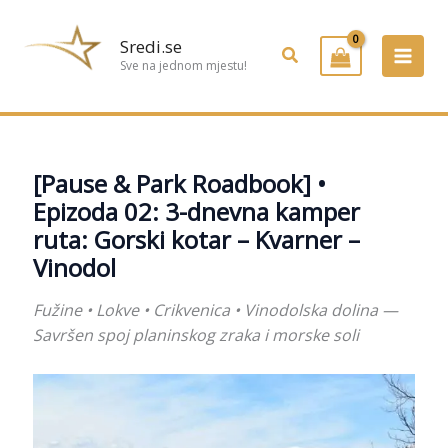
Preskoči
na
Sredi.se
Pretraživanje
sadržaj
Sve na jednom mjestu!
[Pause & Park Roadbook] •
Epizoda 02: 3-dnevna kamper
ruta: Gorski kotar – Kvarner –
Vinodol
Fužine • Lokve • Crikvenica • Vinodolska dolina —
Savršen spoj planinskog zraka i morske soli