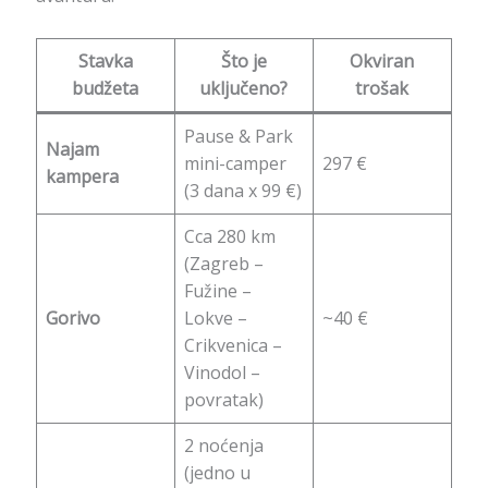
Stavka
Što je
Okviran
budžeta
uključeno?
trošak
Pause & Park
Najam
mini-camper
297 €
kampera
(3 dana x 99 €)
Cca 280 km
(Zagreb –
Fužine –
Gorivo
Lokve –
~40 €
Crikvenica –
Vinodol –
povratak)
2 noćenja
(jedno u