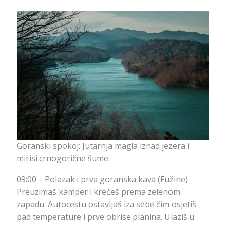
Goranski spokoj: Jutarnja magla iznad jezera i
mirisi crnogorične šume.
09:00 – Polazak i prva goranska kava (Fužine)
Preuzimaš kamper i krećeš prema zelenom
zapadu. Autocestu ostavljaš iza sebe čim osjetiš
pad temperature i prve obrise planina. Ulaziš u