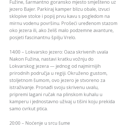
Fužine, šarmantno goransko mjesto smješteno uz
jezero Bajer. Parkiraj kamper blizu obale, izvuci
sklopive stolce i popij prvu kavu s pogledom na
mirnu vodenu površinu. Prošeći uređenom stazom
oko jezera ili, ako želiš malo podzemne avanture,
posjeti fascinantnu špilju Vrelo.
14:00 – Lokvarsko jezero: Oaza skrivenih uvala
Nakon Fužina, nastavi kratku vožnju do
Lokvarskog jezera — jednog od najmirnijih
prirodnih područja u regiji. Okruženo gustom,
stoljetnom šumom, ovo jezero je stvoreno za
istraživanje. Pronađi svoju skrivenu uvalu,
pripremi lagani ručak na plinskom kuhalu u
kamperu i jednostavno uživaj u tišini koju prekida
samo cvrkut ptica.
20:00 – Noćenje u srcu šume