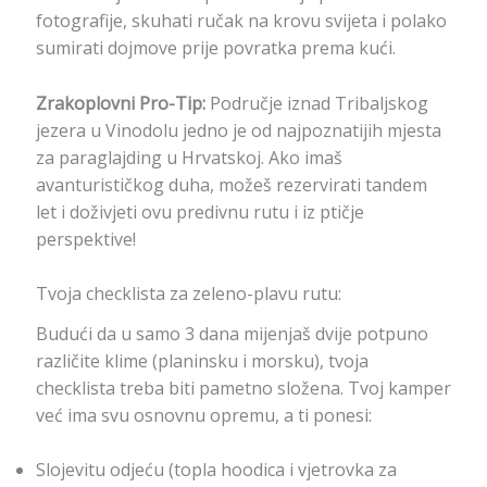
fotografije, skuhati ručak na krovu svijeta i polako
sumirati dojmove prije povratka prema kući.
Zrakoplovni Pro-Tip:
Područje iznad Tribaljskog
jezera u Vinodolu jedno je od najpoznatijih mjesta
za paraglajding u Hrvatskoj. Ako imaš
avanturističkog duha, možeš rezervirati tandem
let i doživjeti ovu predivnu rutu i iz ptičje
perspektive!
Tvoja checklista za zeleno-plavu rutu:
Budući da u samo 3 dana mijenjaš dvije potpuno
različite klime (planinsku i morsku), tvoja
checklista treba biti pametno složena. Tvoj kamper
već ima svu osnovnu opremu, a ti ponesi:
Slojevitu odjeću (topla hoodica i vjetrovka za