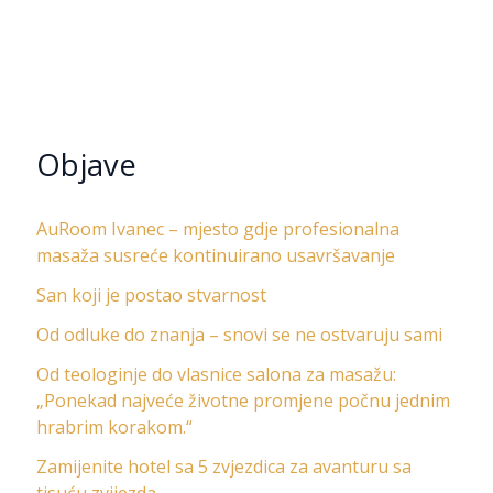
Objave
AuRoom Ivanec – mjesto gdje profesionalna
masaža susreće kontinuirano usavršavanje
San koji je postao stvarnost
Od odluke do znanja – snovi se ne ostvaruju sami
Od teologinje do vlasnice salona za masažu:
„Ponekad najveće životne promjene počnu jednim
hrabrim korakom.“
Zamijenite hotel sa 5 zvjezdica za avanturu sa
tisuću zvijezda.