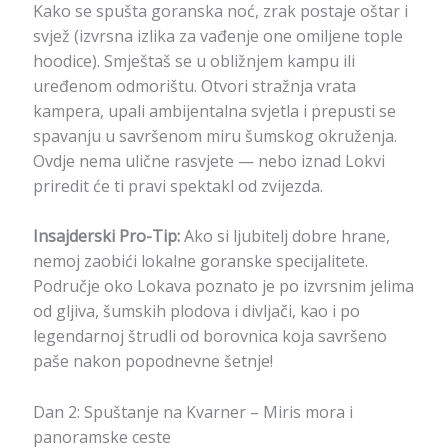
Kako se spušta goranska noć, zrak postaje oštar i
svjež (izvrsna izlika za vađenje one omiljene tople
hoodice). Smještaš se u obližnjem kampu ili
uređenom odmorištu. Otvori stražnja vrata
kampera, upali ambijentalna svjetla i prepusti se
spavanju u savršenom miru šumskog okruženja.
Ovdje nema ulične rasvjete — nebo iznad Lokvi
priredit će ti pravi spektakl od zvijezda.
Insajderski Pro-Tip:
Ako si ljubitelj dobre hrane,
nemoj zaobići lokalne goranske specijalitete.
Područje oko Lokava poznato je po izvrsnim jelima
od gljiva, šumskih plodova i divljači, kao i po
legendarnoj štrudli od borovnica koja savršeno
paše nakon popodnevne šetnje!
Dan 2: Spuštanje na Kvarner – Miris mora i
panoramske ceste