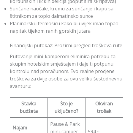
kordunskih i ličkih delicija (poput sira škripavca)
Sunčane naočale, kremu za sunčanje i kapu sa
štitnikom za toplo dalmatinsko sunce
Planinarsku termosicu kako bi uvijek imao topao
napitak tijekom ranih gorskih jutara
Financijski putokaz: Prozirni pregled troškova rute
Putovanje mini-kamperom eliminira potrebu za
skupim hotelskim smještajem i daje ti potpunu
kontrolu nad proračunom. Evo realne procjene
troškova za dvije osobe za ovu veliku šestodnevnu
avanturu:
Stavka
Što je
Okviran
budžeta
uključeno?
trošak
Pause & Park
Najam
mini-camper
594 €