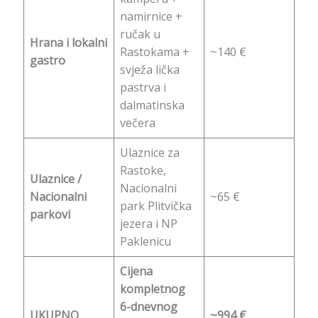
namirnice +
ručak u
Hrana i lokalni
Rastokama +
~140 €
gastro
svježa lička
pastrva i
dalmatinska
večera
Ulaznice za
Rastoke,
Ulaznice /
Nacionalni
Nacionalni
~65 €
park Plitvička
parkovi
jezera i NP
Paklenicu
Cijena
kompletnog
6-dnevnog
UKUPNO
~994 €