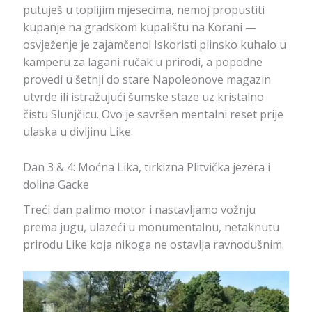
putuješ u toplijim mjesecima, nemoj propustiti
kupanje na gradskom kupalištu na Korani —
osvježenje je zajamčeno! Iskoristi plinsko kuhalo u
kamperu za lagani ručak u prirodi, a popodne
provedi u šetnji do stare Napoleonove magazin
utvrde ili istražujući šumske staze uz kristalno
čistu Slunjčicu. Ovo je savršen mentalni reset prije
ulaska u divljinu Like.
Dan 3 & 4: Moćna Lika, tirkizna Plitvička jezera i
dolina Gacke
Treći dan palimo motor i nastavljamo vožnju
prema jugu, ulazeći u monumentalnu, netaknutu
prirodu Like koja nikoga ne ostavlja ravnodušnim.