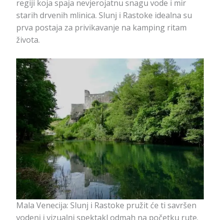
regiji koja spaja nevjerojatnu snagu vode i mir
starih drvenih mlinica. Slunj i Rastoke idealna su
prva postaja za privikavanje na kamping ritam
života.
Mala Venecija: Slunj i Rastoke pružit će ti savršen
vodeni i vizualni spektakl odmah na početku rute.