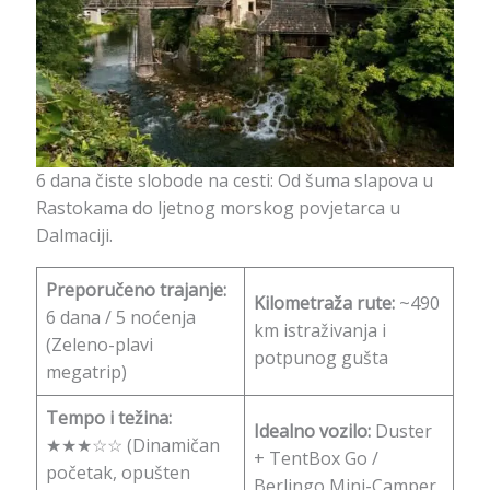
6 dana čiste slobode na cesti: Od šuma slapova u
Rastokama do ljetnog morskog povjetarca u
Dalmaciji.
Preporučeno trajanje:
Kilometraža rute:
~490
6 dana / 5 noćenja
km istraživanja i
(Zeleno-plavi
potpunog gušta
megatrip)
Tempo i težina:
Idealno vozilo:
Duster
★★★☆☆ (Dinamičan
+ TentBox Go /
početak, opušten
Berlingo Mini-Camper