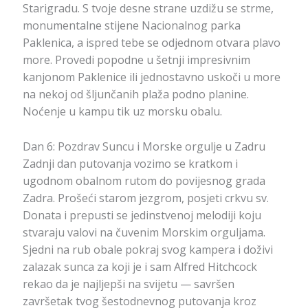
Starigradu. S tvoje desne strane uzdižu se strme,
monumentalne stijene Nacionalnog parka
Paklenica, a ispred tebe se odjednom otvara plavo
more. Provedi popodne u šetnji impresivnim
kanjonom Paklenice ili jednostavno uskoči u more
na nekoj od šljunčanih plaža podno planine.
Noćenje u kampu tik uz morsku obalu.
Dan 6: Pozdrav Suncu i Morske orgulje u Zadru
Zadnji dan putovanja vozimo se kratkom i
ugodnom obalnom rutom do povijesnog grada
Zadra. Prošeći starom jezgrom, posjeti crkvu sv.
Donata i prepusti se jedinstvenoj melodiji koju
stvaraju valovi na čuvenim Morskim orguljama.
Sjedni na rub obale pokraj svog kampera i doživi
zalazak sunca za koji je i sam Alfred Hitchcock
rekao da je najljepši na svijetu — savršen
završetak tvog šestodnevnog putovanja kroz