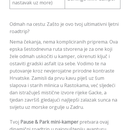
nastavak uz more)
Odmah na cestu: Zašto je ovo tvoj ultimativni ljetni
roadtrip?
Nema čekanja, nema kompliciranih priprema. Ova
epska šestodnevna ruta stvorena je za one koji
žele odmah uskočiti u kamper, okrenuti ključ i
ostaviti gradski asfalt iza sebe. Vodimo te na
putovanje kroz nevjerojatne prirodne kontraste
Hrvatske. Zamisli da prvu kavu piješ uz šum
slapova i starih mlinica u Rastokama, već sljedeći
dan istražuješ mistične izvore rijeke Gacke, a
tjedan završiš gledajući najljepši zalazak sunca na
svijetu uz morske orgulje u Zadru.
Tvoj
Pause & Park mini-kamper
pretvara ovaj
dinamični roadtrip u najopušteniju avanturu.