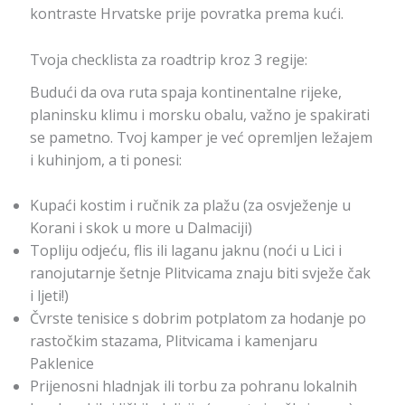
kontraste Hrvatske prije povratka prema kući.
Tvoja checklista za roadtrip kroz 3 regije:
Budući da ova ruta spaja kontinentalne rijeke,
planinsku klimu i morsku obalu, važno je spakirati
se pametno. Tvoj kamper je već opremljen ležajem
i kuhinjom, a ti ponesi:
Kupaći kostim i ručnik za plažu (za osvježenje u
Korani i skok u more u Dalmaciji)
Topliju odjeću, flis ili laganu jaknu (noći u Lici i
ranojutarnje šetnje Plitvicama znaju biti svježe čak
i ljeti!)
Čvrste tenisice s dobrim potplatom za hodanje po
rastočkim stazama, Plitvicama i kamenjaru
Paklenice
Prijenosni hladnjak ili torbu za pohranu lokalnih