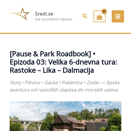
Preskoči
na
Sredi.se
Pretraživanje
sadržaj
Sve na jednom mjestu!
[Pause & Park Roadbook] •
Epizoda 03: Velika 6-dnevna tura:
Rastoke – Lika – Dalmacija
Slunj • Plitvice • Gacka • Paklenica • Zadar — Epska
avantura od rastočkih slapova do morskih valova