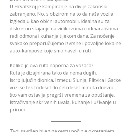
U Hrvatskoj je kampiranje na divlje zakonski
zabranjeno. No, s obzirom na to da naša vozila
izgledaju kao obični automobili, idealna su za
diskretno stajanje na vidikovcima i odmaralištima
radi odmora i kuhanja tijekom dana. Za noćenje
svakako preporučujemo izvrsne i povoljne lokalne
auto-kampove koje smo naveli u ruti.
Koliko je ova ruta naporna za vozača?
Ruta je dizajnirana tako da nema dugih,
iscrpljujućih dionica. Između Slunja, Plitvica i Gacke
vozi se tek trideset do četrdeset minuta dnevno,
što vam ostavlja pregršt vremena za opuštanje,
istraživanje skrivenih uvala, kuhanje i uživanje u
prirodi.
Tvoj savršen bijeg na cestu počinje okretanjem