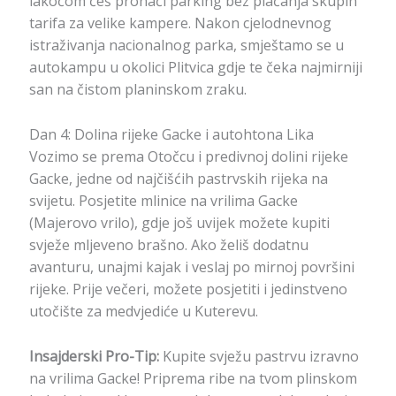
lakoćom ćeš pronaći parking bez plaćanja skupih
tarifa za velike kampere. Nakon cjelodnevnog
istraživanja nacionalnog parka, smještamo se u
autokampu u okolici Plitvica gdje te čeka najmirniji
san na čistom planinskom zraku.
Dan 4: Dolina rijeke Gacke i autohtona Lika
Vozimo se prema Otočcu i predivnoj dolini rijeke
Gacke, jedne od najčišćih pastrvskih rijeka na
svijetu. Posjetite mlinice na vrilima Gacke
(Majerovo vrilo), gdje još uvijek možete kupiti
svježe mljeveno brašno. Ako želiš dodatnu
avanturu, unajmi kajak i veslaj po mirnoj površini
rijeke. Prije večeri, možete posjetiti i jedinstveno
utočište za medvjediće u Kuterevu.
Insajderski Pro-Tip:
Kupite svježu pastrvu izravno
na vrilima Gacke! Priprema ribe na tvom plinskom