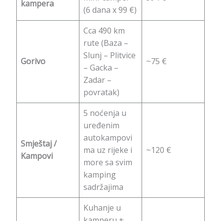
kampera
(6 dana x 99 €)
Cca 490 km
rute (Baza –
Slunj – Plitvice
Gorivo
~75 €
– Gacka –
Zadar –
povratak)
5 noćenja u
uređenim
autokampovi
Smještaj /
ma uz rijeke i
~120 €
Kampovi
more sa svim
kamping
sadržajima
Kuhanje u
kamperu +