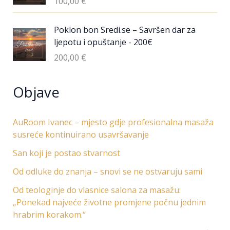
100,00
€
Poklon bon Sredi.se – Savršen dar za
ljepotu i opuštanje - 200€
200,00
€
Objave
AuRoom Ivanec – mjesto gdje profesionalna masaža
susreće kontinuirano usavršavanje
San koji je postao stvarnost
Od odluke do znanja – snovi se ne ostvaruju sami
Od teologinje do vlasnice salona za masažu:
„Ponekad najveće životne promjene počnu jednim
hrabrim korakom.“