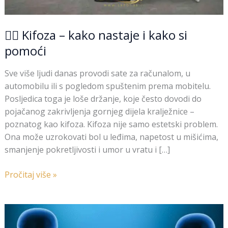
🧘‍♀️ Kifoza – kako nastaje i kako si
pomoći
Sve više ljudi danas provodi sate za računalom, u
automobilu ili s pogledom spuštenim prema mobitelu.
Posljedica toga je loše držanje, koje često dovodi do
pojačanog zakrivljenja gornjeg dijela kralježnice –
poznatog kao kifoza. Kifoza nije samo estetski problem.
Ona može uzrokovati bol u leđima, napetost u mišićima,
smanjenje pokretljivosti i umor u vratu i […]
Pročitaj više »
🧘‍♀️Lordoza
–