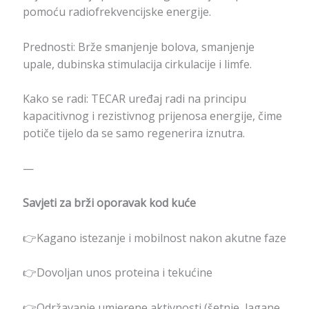
pomoću radiofrekvencijske energije.
Prednosti: Brže smanjenje bolova, smanjenje
upale, dubinska stimulacija cirkulacije i limfe.
Kako se radi: TECAR uređaj radi na principu
kapacitivnog i rezistivnog prijenosa energije, čime
potiče tijelo da se samo regenerira iznutra.
—
Savjeti za brži oporavak kod kuće
👉Kagano istezanje i mobilnost nakon akutne faze
👉Dovoljan unos proteina i tekućine
👉Održavanje umjerene aktivnosti (šetnje, lagane