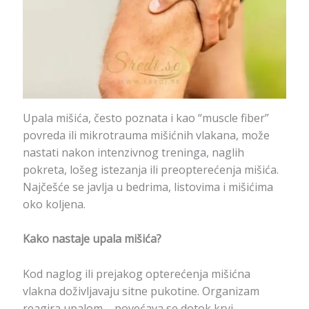
Upala mišića, često poznata i kao “muscle fiber”
povreda ili mikrotrauma mišićnih vlakana, može
nastati nakon intenzivnog treninga, naglih
pokreta, lošeg istezanja ili preopterećenja mišića.
Najčešće se javlja u bedrima, listovima i mišićima
oko koljena.
Kako nastaje upala mišića?
Kod naglog ili prejakog opterećenja mišićna
vlakna doživljavaju sitne pukotine. Organizam
reagira upalom – povećava se dotok krvi,