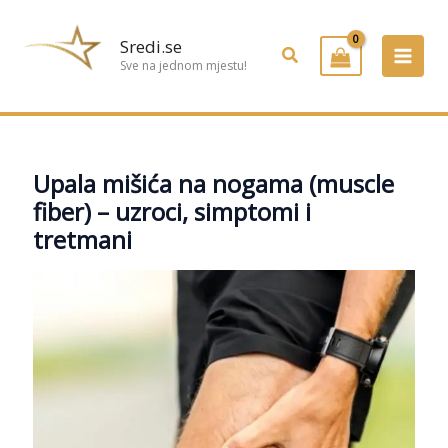
Preskoči
na
Sredi.se
Pretraživanje
sadržaj
Sve na jednom mjestu!
Upala mišića na nogama (muscle
fiber) – uzroci, simptomi i
tretmani