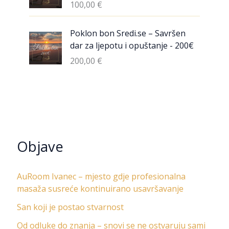
100,00
€
Poklon bon Sredi.se – Savršen
dar za ljepotu i opuštanje - 200€
200,00
€
Objave
AuRoom Ivanec – mjesto gdje profesionalna
masaža susreće kontinuirano usavršavanje
San koji je postao stvarnost
Od odluke do znanja – snovi se ne ostvaruju sami