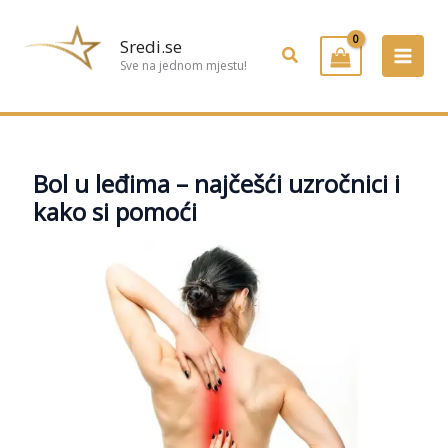
Preskoči
na
Sredi.se
Pretraživanje
sadržaj
Sve na jednom mjestu!
Bol u leđima – najčešći uzročnici i
kako si pomoći