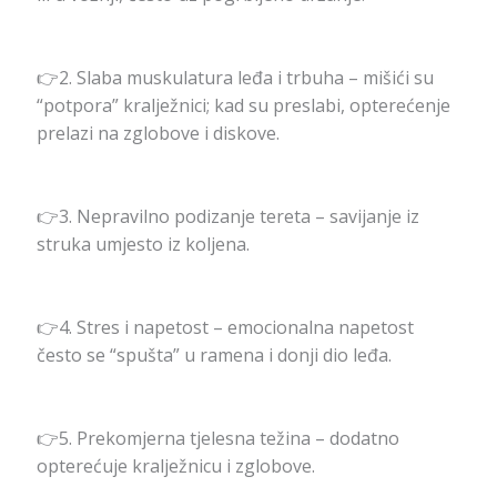
👉2. Slaba muskulatura leđa i trbuha – mišići su
“potpora” kralježnici; kad su preslabi, opterećenje
prelazi na zglobove i diskove.
👉3. Nepravilno podizanje tereta – savijanje iz
struka umjesto iz koljena.
👉4. Stres i napetost – emocionalna napetost
često se “spušta” u ramena i donji dio leđa.
👉5. Prekomjerna tjelesna težina – dodatno
opterećuje kralježnicu i zglobove.