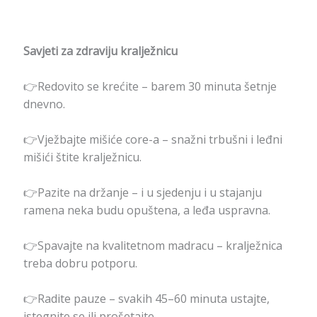
Savjeti za zdraviju kralježnicu
👉Redovito se krećite – barem 30 minuta šetnje
dnevno.
👉Vježbajte mišiće core-a – snažni trbušni i leđni
mišići štite kralježnicu.
👉Pazite na držanje – i u sjedenju i u stajanju
ramena neka budu opuštena, a leđa uspravna.
👉Spavajte na kvalitetnom madracu – kralježnica
treba dobru potporu.
👉Radite pauze – svakih 45–60 minuta ustajte,
istegnite se ili prošetajte.