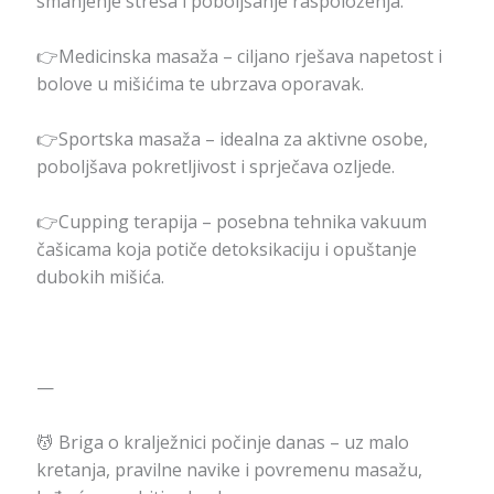
smanjenje stresa i poboljšanje raspoloženja.
👉Medicinska masaža – ciljano rješava napetost i
bolove u mišićima te ubrzava oporavak.
👉Sportska masaža – idealna za aktivne osobe,
poboljšava pokretljivost i sprječava ozljede.
👉Cupping terapija – posebna tehnika vakuum
čašicama koja potiče detoksikaciju i opuštanje
dubokih mišića.
—
💆 Briga o kralježnici počinje danas – uz malo
kretanja, pravilne navike i povremenu masažu,