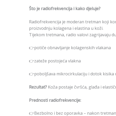
Što je radiofrekvencija i kako djeluje?
Radiofrekvencija je moderan tretman koji kor
proizvodnju kolagena i elastina u koži.
Tijekom tretmana, radio valovi zagrijavaju dub
👉potiče obnavljanje kolagenskih vlakana
👉zateže postojeća vlakna
👉poboljšava mikrocirkulaciju i dotok kisika 
Rezultat?
Koža postaje čvršća, glađa i elastični
Prednosti radiofrekvencije:
👉Bezbolno i bez oporavka – nakon tretman