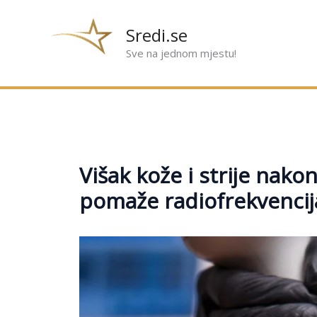
Preskoči
na
Sredi.se
sadržaj
Sve na jednom mjestu!
Višak kože i strije nako
pomaže radiofrekvencij