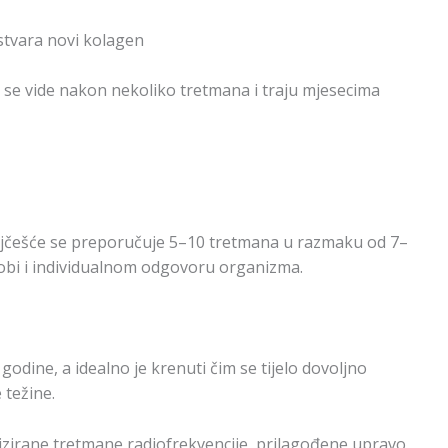
stvara novi kolagen
 se vide nakon nekoliko tretmana i traju mjesecima
, najčešće se preporučuje 5–10 tretmana u razmaku od 7–
dobi i individualnom odgovoru organizma.
 godine, a idealno je krenuti čim se tijelo dovoljno
 težine.
zirane tretmane radiofrekvencije, prilagođene upravo