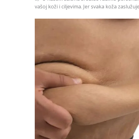
vašoj koži i ciljevima. Jer svaka koža zaslužuje