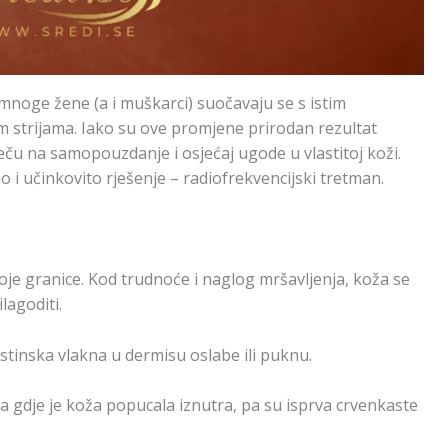
mnoge žene (a i muškarci) suočavaju se s istim
m strijama. Iako su ove promjene prirodan rezultat
ječu na samopouzdanje i osjećaj ugode u vlastitoj koži.
o i učinkovito rješenje – radiofrekvencijski tretman.
svoje granice. Kod trudnoće i naglog mršavljenja, koža se
lagoditi.
stinska vlakna u dermisu oslabe ili puknu.
ja gdje je koža popucala iznutra, pa su isprva crvenkaste