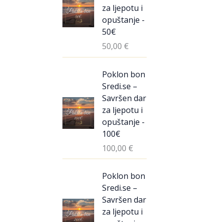
za ljepotu i
opuštanje -
50€
50,00
€
Poklon bon
Sredi.se –
Savršen dar
za ljepotu i
opuštanje -
100€
100,00
€
Poklon bon
Sredi.se –
Savršen dar
za ljepotu i