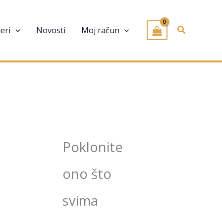
Pretraživa
eri
Novosti
Moj račun
Poklonite
ono što
svima