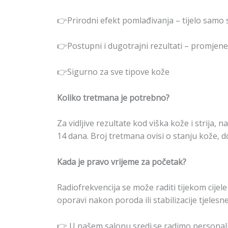
👉Prirodni efekt pomlađivanja – tijelo samo 
👉Postupni i dugotrajni rezultati – promjene
👉Sigurno za sve tipove kože
Koliko tretmana je potrebno?
Za vidljive rezultate kod viška kože i strija
14 dana. Broj tretmana ovisi o stanju kože, 
Kada je pravo vrijeme za početak?
Radiofrekvencija se može raditi tijekom cijele
oporavi nakon poroda ili stabilizacije tjelesne
👉 U našem salonu sredi.se radimo personali