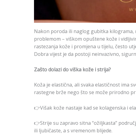
Nakon poroda ili naglog gubitka kilograma, 
problemom – viškom opuštene kože i vidljivi
rastezanja kože i promjena u tijelu, često ut
Dobra vijest je da postoji neinvazivno, sigurn
Zašto dolazi do viška kože i strija?
Koža je elastična, ali svaka elastičnost ima 
rastegne brže nego što se može prirodno pri
👉Višak kože nastaje kad se kolagenska i ela
👉Strije su zapravo sitna “ožiljkasta” područ
ili ljubičaste, a s vremenom blijede.