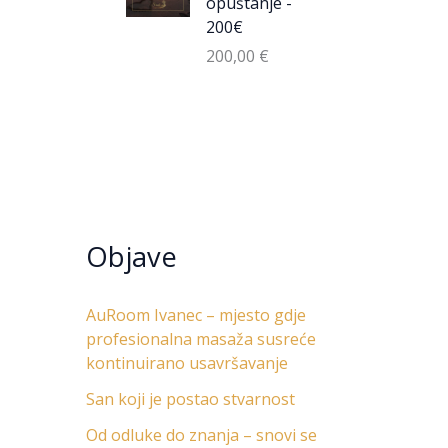
opuštanje -
200€
200,00
€
Objave
AuRoom Ivanec – mjesto gdje
profesionalna masaža susreće
kontinuirano usavršavanje
San koji je postao stvarnost
Od odluke do znanja – snovi se