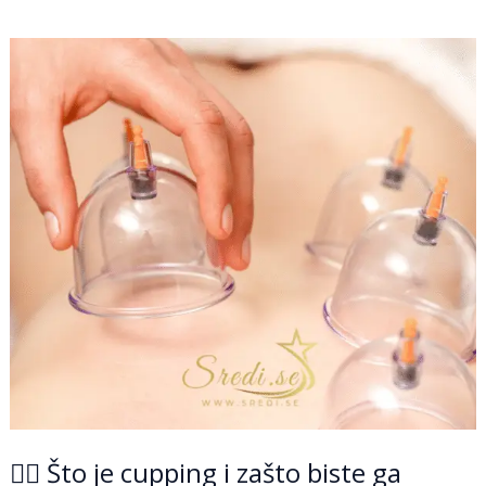
💆‍♂️
Što
je
cupping
i
zašto
biste
ga
trebali
isprobati?
(🧠
Kviz)
💆‍♂️ Što je cupping i zašto biste ga