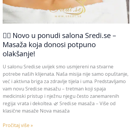
olakšanje!
💆‍♀️ Novo u ponudi salona Sredi.se –
Masaža koja donosi potpuno
olakšanje!
U salonu Sredi.se uvijek smo usmjereni na stvarne
potrebe naših klijenata. Naša misija nije samo opuštanje,
već i aktivna briga za zdravlje tijela i uma. Predstavljamo
vam novu Sredi.se masažu – tretman koji spaja
medicinski pristup i nježnu njegu često zanemarenih
regija: vrata i dekoltea. 🌿 Sredi.se masaža – Više od
klasične masaže Nova masaža
Pročitaj više »