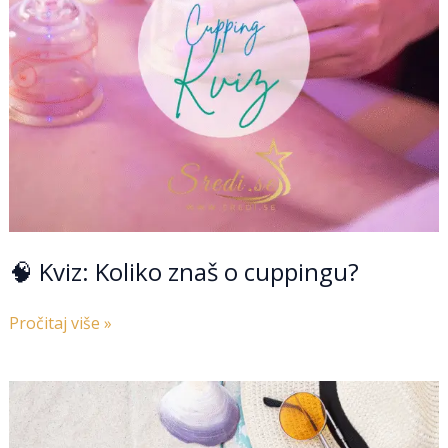
cuppingu?
🧠 Kviz: Koliko znaš o cuppingu?
Pročitaj više »
🧠
Kviz:
Ljeto,