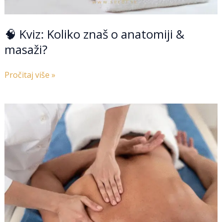
🧠 Kviz: Koliko znaš o anatomiji &
masaži?
Pročitaj više »
🌟
Medicinska
masaža-
više
od
opuštanja
🌟