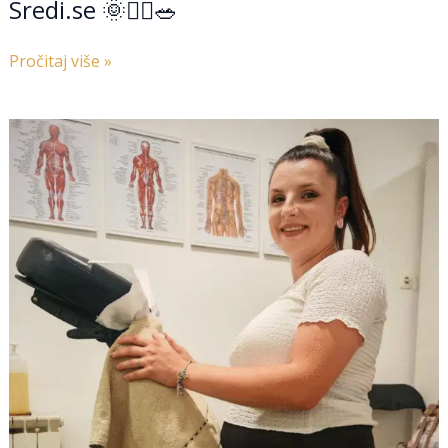
Sredi.se 🌞💆‍♀️🥗
Pročitaj više »
Prenatalna
masaža:
nježan
dodir
za
buduće
mame