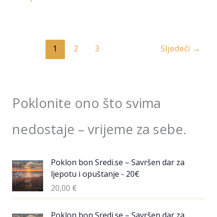
1
2
3
Sljedeći
→
Poklonite ono što svima
nedostaje – vrijeme za sebe.
Poklon bon Sredi.se – Savršen dar za
ljepotu i opuštanje - 20€
20,00
€
Poklon bon Sredi.se – Savršen dar za