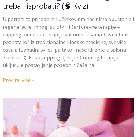
trebali isprobati? (🧠 Kviz)
U potrazi za prirodnim i učinkovitim načinima opuštanja i
regeneracije, mnogi su otkrili čari drevne terapije –
cupping, odnosno terapiju vakuum čašama. Ova tehnika,
poznata još iz tradicionalne kineske medicine, sve više
osvaja i zapadni svijet, pa tako i naše klijente u salonu
Sredi.se. 🌀 Kako cupping djeluje? Cupping terapija
uključuje postavljanje posebnih čaša na
Pročitaj više »
🧠
Kviz:
Koliko
znaš
o