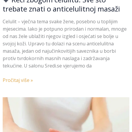
trebate znati o anticelulitnoj masaži
Celulit – vječna tema svake žene, posebno u toplijim
mjesecima. Iako je potpuno prirodan i normalan, mnoge
od nas žele ublažiti njegov izgled i osjećati se bolje u
svojoj koži. Upravo tu dolazi na scenu anticelulitna
masaža, jedan od najučinkovitijih saveznika u borbi
protiv tvrdokornih masnih naslaga i zadržavanja
tekućine. U salonu Sredi.se vjerujemo da
Pročitaj više »
Limfna
drenaža
–
Detoks
za