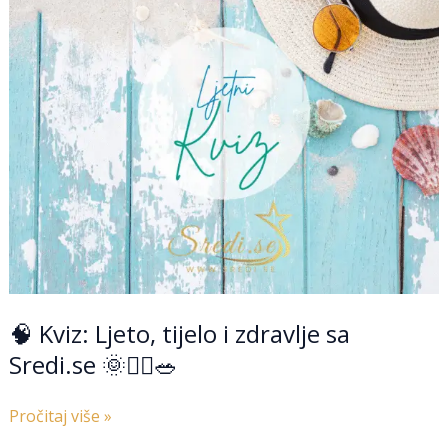
tijelo
i
zdravlje
sa
Sredi.se
🌞
💆‍♀️
🥗
🧠 Kviz: Ljeto, tijelo i zdravlje sa
Sredi.se 🌞💆‍♀️🥗
Pročitaj više »