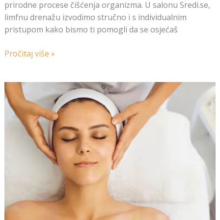
prirodne procese čišćenja organizma. U salonu Sredi.se,
limfnu drenažu izvodimo stručno i s individualnim
pristupom kako bismo ti pomogli da se osjećaš
Pročitaj više »
💆‍♀️
Novo
u
ponudi
salona
Sredi.se
–
Masaža
koja
donosi
potpuno