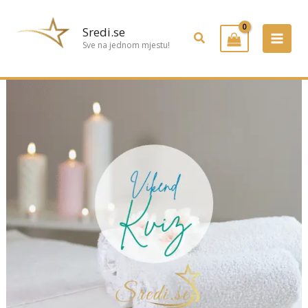
Preskoči
na
Sredi.se
Pretraživanje
sadržaj
Sve na jednom mjestu!
🧠
Kviz:
Koliko
znaš
o
anatomiji
&
masaži?