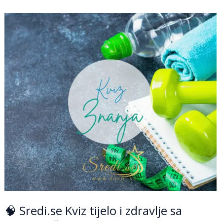
🧠
Sredi.se
Kviz
tijelo
i
zdravlje
sa
Sredi.se
🌞
💆‍♀️
🥗
🧠 Sredi.se Kviz tijelo i zdravlje sa