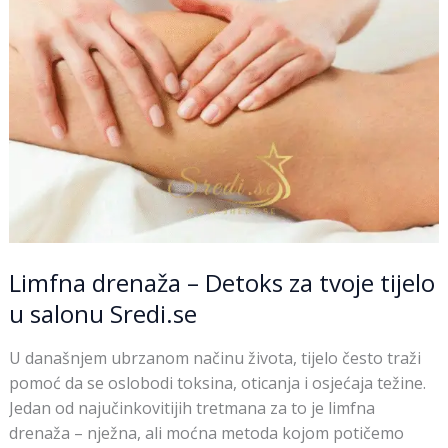
tvoje
tijelo
u
salonu
Sredi.se
Limfna drenaža – Detoks za tvoje tijelo
u salonu Sredi.se
U današnjem ubrzanom načinu života, tijelo često traži
pomoć da se oslobodi toksina, oticanja i osjećaja težine.
Jedan od najučinkovitijih tretmana za to je limfna
drenaža – nježna, ali moćna metoda kojom potičemo