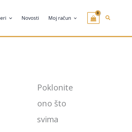
Pretraživa
eri
Novosti
Moj račun
Poklonite
ono što
svima