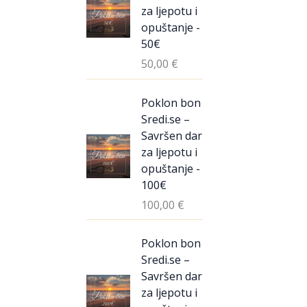
za ljepotu i
opuštanje -
50€
50,00
€
Poklon bon
Sredi.se –
Savršen dar
za ljepotu i
opuštanje -
100€
100,00
€
Poklon bon
Sredi.se –
Savršen dar
za ljepotu i