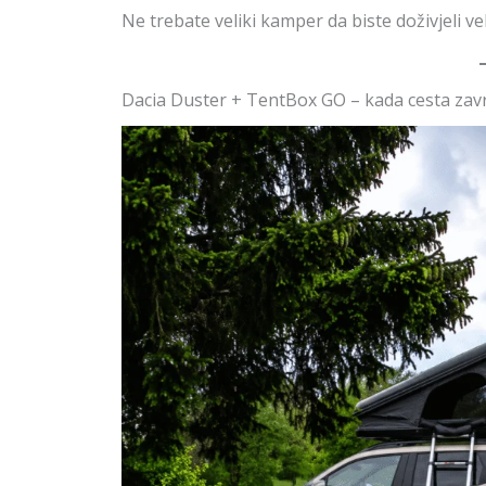
Ne trebate veliki kamper da biste doživjeli ve
Dacia Duster + TentBox GO – kada cesta završ