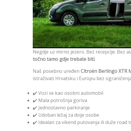
Negdje uz mirno jezero. Bez recepcije. Bez a
točno tamo gdje trebate biti.
Naš posebno uređen
Citroën Berlingo XTR 
istraživati Hrvatsku i Europu bez ograničenja
✔️ Vozi se kao osobni automobil
✔️ Mala potrošnja goriva
✔️ Jednostavno parkiranje
✔️ Udoban ležaj za dvije osobe
✔️ Idealan za vikend putovanja ili duže road 