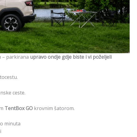
 – parkirana
upravo ondje gdje biste i vi poželjeli
tocestu.
nske ceste.
im
TentBox GO
krovnim šatorom.
ko minuta
i