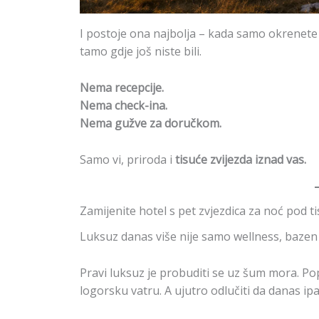
I postoje ona najbolja – kada samo okrenete 
tamo gdje još niste bili.
Nema recepcije.
Nema check-ina.
Nema gužve za doručkom.
Samo vi, priroda i
tisuće zvijezda iznad vas.
Zamijenite hotel s pet zvjezdica za noć pod ti
Luksuz danas više nije samo wellness, bazen i
Pravi luksuz je probuditi se uz šum mora. Pop
logorsku vatru. A ujutro odlučiti da danas i