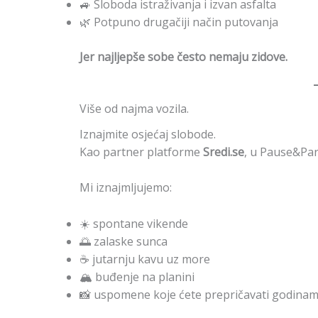
🚙 Sloboda istraživanja i izvan asfalta
🌿 Potpuno drugačiji način putovanja
Jer najljepše sobe često nemaju zidove.
Više od najma vozila.
Iznajmite osjećaj slobode.
Kao partner platforme
Sredi.se
, u Pause&Par
Mi iznajmljujemo:
☀️ spontane vikende
🌅 zalaske sunca
☕ jutarnju kavu uz more
🏔️ buđenje na planini
📸 uspomene koje ćete prepričavati godina