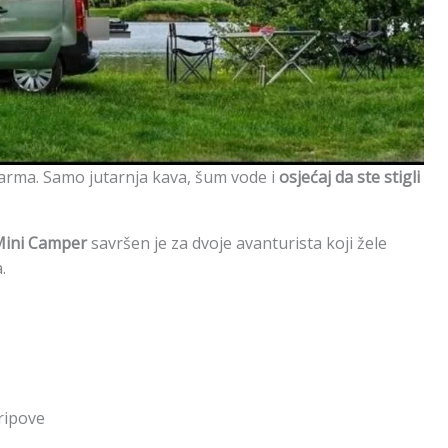
larma. Samo jutarnja kava, šum vode i
osjećaj da ste stigli
Mini Camper
savršen je za dvoje avanturista koji žele
.
tripove