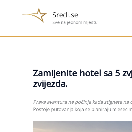
Preskoči
na
Sredi.se
sadržaj
Sve na jednom mjestu!
Zamijenite hotel sa 5 zv
zvijezda.
Prava avantura ne počinje kada stignete na o
Postoje putovanja koja se planiraju mjesecim