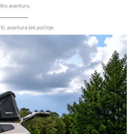
liku avanturu.
i, avantura tek počinje.