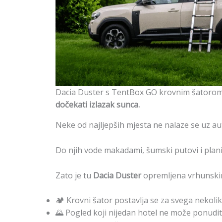
Dacia Duster s TentBox GO krovnim šatorom
dočekati izlazak sunca.
Neke od najljepših mjesta ne nalaze se uz au
Do njih vode makadami, šumski putovi i plani
Zato je tu
Dacia Duster
opremljena vrhunsk
🏕️ Krovni šator postavlja se za svega nekoli
🌄 Pogled koji nijedan hotel ne može ponudit