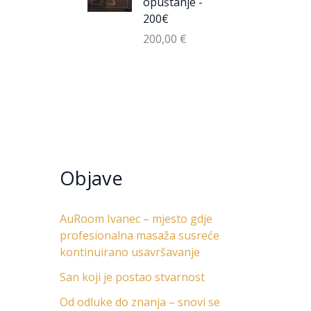
opuštanje -
200€
200,00
€
Objave
AuRoom Ivanec – mjesto gdje
profesionalna masaža susreće
kontinuirano usavršavanje
San koji je postao stvarnost
Od odluke do znanja – snovi se